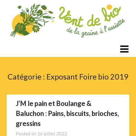
Passer
au
contenu
Catégorie :
Exposant Foire bio 2019
J’M le pain et Boulange &
Baluchon : Pains, biscuits, brioches,
gressins
Posted on
16 juillet 2022